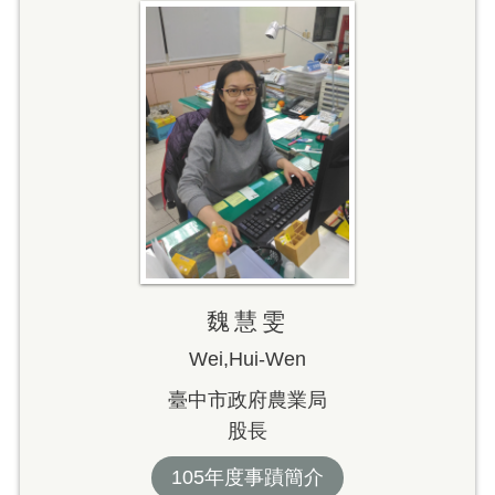
魏慧雯
Wei,Hui-Wen
臺中市政府農業局
股長
105年度事蹟簡介