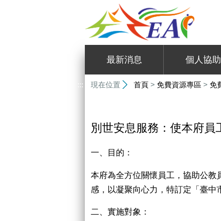
:::
最新消息
個人協助
:::
現在位置
首頁
>
免費資源專區
>
免
別世安息服務：使本府員
一、目的：
本府為全方位關懷員工，協助公教
感，以凝聚向心力，特訂定「臺中
二、實施對象：