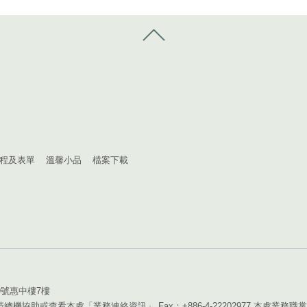
控制按鈕
程及表單
溫馨小品
檔案下載
9號惠中樓7樓
，請總機協助或查看本處「業務連絡資訊」 Fax：+886-4-22202977 本處業務職掌