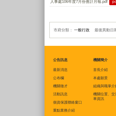
人事處106年度7月份會計月報.pdf
p
市府分類：
一般行政
最後異動日
:::
公告訊息
機關簡介
最新消息
首長介紹
公布欄
本處願景
機關徵才
組織與職掌介
活動訊息
機關位置、交
車資訊
個資保護聯絡窗口
重點業務介紹