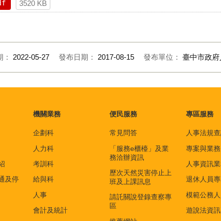
df
3520 KB
期：
2022-05-27
發布日期：
2017-08-15
發布單位：
臺中市政府
機關業務
便民服務
專區服務
企劃科
常見問答
人事法規查
人力科
「服務e櫃檯」及業
專案與業務
務洽辦資訊
紹
考訓科
人事資訊業
歷次天然災害停止上
通及停
給與科
退休人員專
班及上課訊息
人事
模範公務人
請託關說登錄查察專
區
會計及統計
遊說法資訊