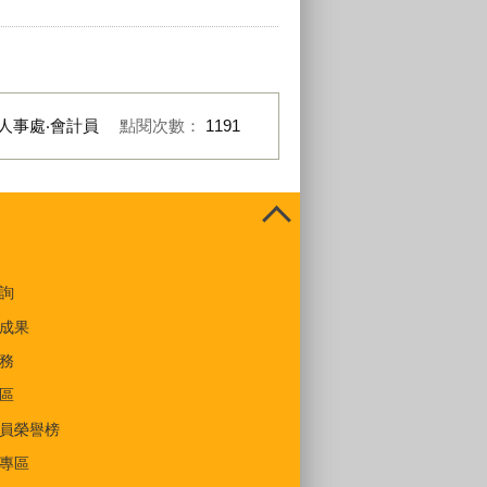
人事處‧會計員
點閱次數：
1191
詢
成果
務
區
員榮譽榜
專區