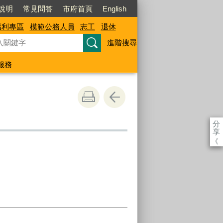
說明
常見問答
市府首頁
English
福利專區
模範公務人員
志工
退休
進階搜尋
服務
分
享
《