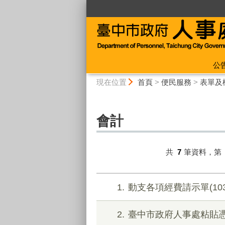
:::
公
:::
現在位置
首頁
>
便民服務
>
表單及
會計
共
7
筆資料，第
1
動支各項經費請示單(103
2
臺中市政府人事處粘貼