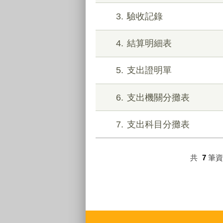
3
驗收記錄
4
結算明細表
5
支出證明單
6
支出機關分攤表
7
支出科目分攤表
共
7
筆
:::