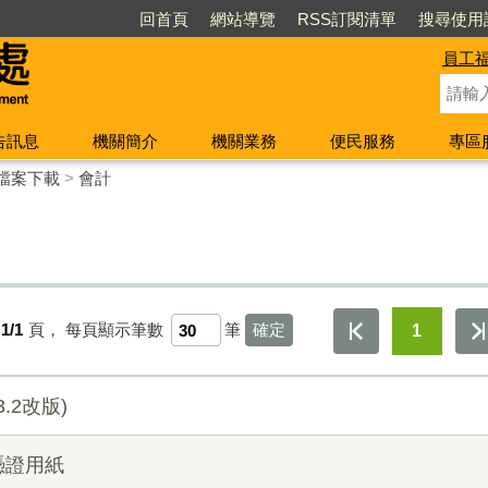
回首頁
網站導覽
RSS訂閱清單
搜尋使用
員工
告訊息
機關簡介
機關業務
便民服務
專區
檔案下載
>
會計
1/1
頁，
每頁顯示筆數
筆
1
.2改版)
憑證用紙