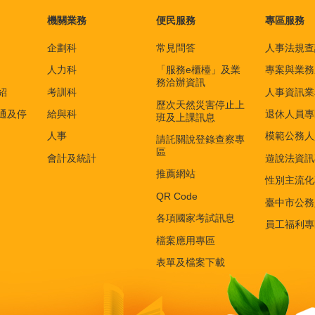
機關業務
便民服務
專區服務
企劃科
常見問答
人事法規查
人力科
「服務e櫃檯」及業
專案與業務
務洽辦資訊
紹
考訓科
人事資訊業
歷次天然災害停止上
通及停
給與科
退休人員專
班及上課訊息
人事
模範公務人
請託關說登錄查察專
區
會計及統計
遊說法資訊
推薦網站
性別主流化
QR Code
臺中市公務
各項國家考試訊息
員工福利專
檔案應用專區
表單及檔案下載