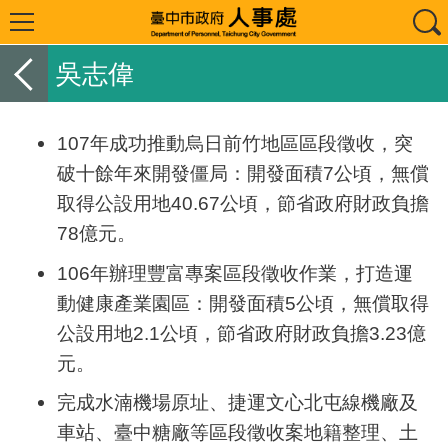
吳志偉
107年成功推動烏日前竹地區區段徵收，突
破十餘年來開發僵局：開發面積
7
公頃，無償
取得公設用地
40.67
公頃，節省政府財政負擔
78
億元。
106年辦理豐富專案區段徵收作業，打造運
動健康產業園區：開發面積
5
公頃，無償取得
公設用地
2.1
公頃，節省政府財政負擔
3.23
億
元。
完成水湳機場原址、捷運文心北屯線機廠及
車站、臺中糖廠等區段徵收案地籍整理、土