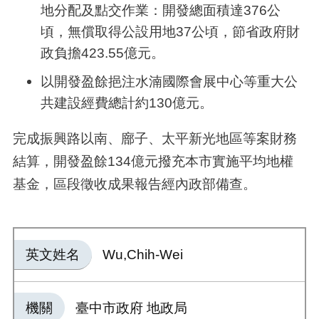
地分配及點交作業：開發總面積達
376
公
頃，無償取得公設用地
37
公頃，節省政府財
政負擔
423.55
億元。
以開發盈餘挹注水湳國際會展中心等重大公
共建設經費總計約
130
億元。
完成振興路以南、廍子、太平新光地區等案財務
結算，開發盈餘
134
億元撥充本市實施平均地權
基金，區段徵收成果報告經內政部備查。
英文姓名
Wu,Chih-Wei
機關
臺中市政府 地政局