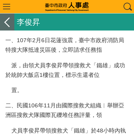
李俊昇
一、
107
年
2
月
6
日花蓮強震，臺中市政府消防局
特搜大隊抵達災區後，立即請求任務指
派，由領犬員李俊昇帶領搜救犬「鐵雄」成功
於統帥大飯店
1
樓位置，標示生還者位
置。
二、民國
106
年
11
月由國際搜救犬組織︳舉辦亞
洲區搜救犬隊國際瓦礫堆任務評量，領
犬員李俊昇帶領搜救犬「鐵雄」於
48
小時內執