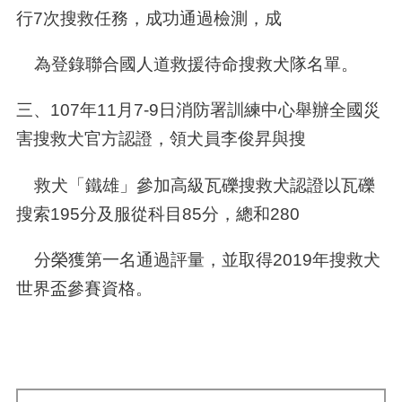
行
7
次搜救任務，成功通過檢測，成
為登錄聯合國人道救援待命搜救犬隊名單。
三、
107
年
11
月
7-9
日消防署訓練中心舉辦全國災
害搜救犬官方認證，領犬員李俊昇與搜
救犬「鐵雄」參加高級瓦礫搜救犬認證以瓦礫
搜索
195
分及服從科目
85
分，總和
280
分榮獲第一名通過評量，並取得
2019
年搜救犬
世界盃參賽資格。