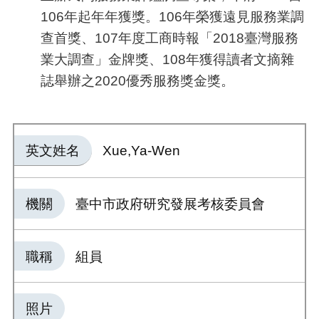
106
年起年年獲獎。
106
年榮獲遠見服務業調
查首獎、
107
年度工商時報「
2018
臺灣服務
業大調查」金牌獎、
108
年獲得讀者文摘雜
誌舉辦之
2020
優秀服務獎金獎。
英文姓名
Xue,Ya-Wen
機關
臺中市政府研究發展考核委員會
職稱
組員
照片