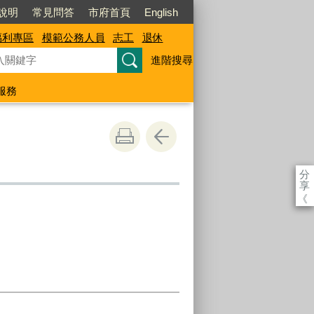
說明
常見問答
市府首頁
English
福利專區
模範公務人員
志工
退休
進階搜尋
服務
分
享
《