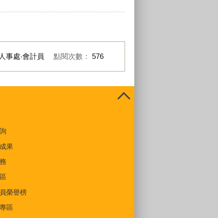
人事處‧會計員
點閱次數：
576
詢
成果
務
區
員榮譽榜
專區