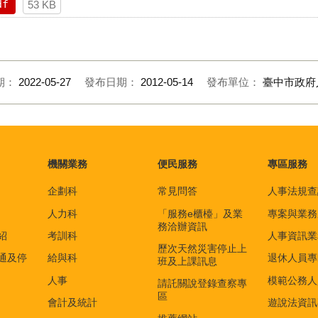
df
53 KB
期：
2022-05-27
發布日期：
2012-05-14
發布單位：
臺中市政府
機關業務
便民服務
專區服務
企劃科
常見問答
人事法規查
人力科
「服務e櫃檯」及業
專案與業務
務洽辦資訊
紹
考訓科
人事資訊業
歷次天然災害停止上
通及停
給與科
退休人員專
班及上課訊息
人事
模範公務人
請託關說登錄查察專
區
會計及統計
遊說法資訊