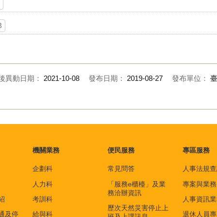
B
B
後異動日期：
2021-10-08
發布日期：
2019-08-27
發布單位：
機關業務
便民服務
專區服務
企劃科
常見問答
人事法規查
人力科
「服務e櫃檯」及業
專案與業務
務洽辦資訊
紹
考訓科
人事資訊業
歷次天然災害停止上
通及停
給與科
退休人員專
班及上課訊息