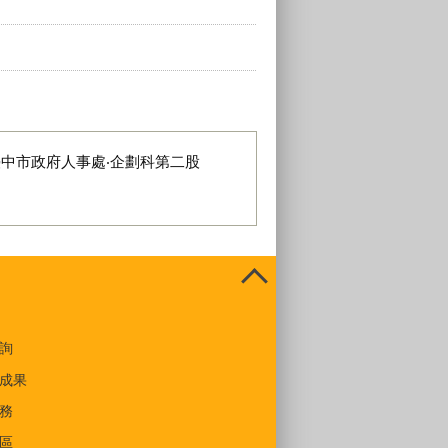
臺中市政府人事處‧企劃科第二股
詢
成果
務
區