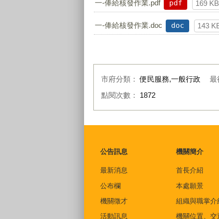
一-俸給核發作業.pdf
pdf
169 K
一-俸給核發作業.doc
doc
143 K
市府分類：
便民服務,一般行政
最
點閱次數：
1872
:::
公告訊息
機關簡介
最新消息
首長介紹
公布欄
本處願景
機關徵才
組織與職掌介
活動訊息
機關位置、交