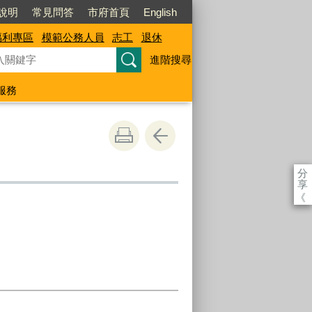
說明
常見問答
市府首頁
English
福利專區
模範公務人員
志工
退休
進階搜尋
服務
分
享
《