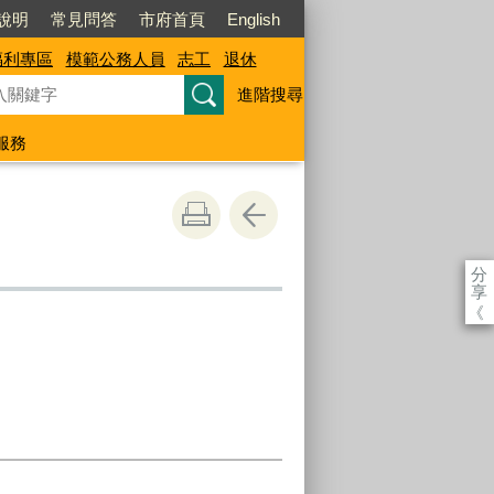
說明
常見問答
市府首頁
English
福利專區
模範公務人員
志工
退休
進階搜尋
服務
分
享
《