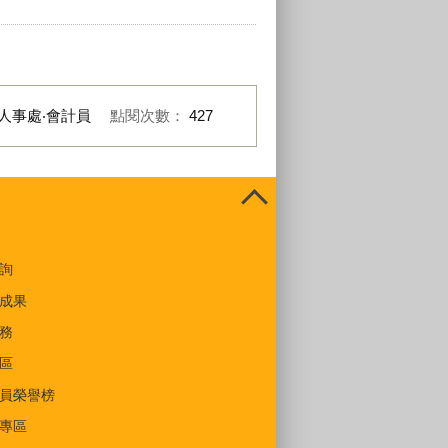
人事處‧會計員
點閱次數：
427
詢
成果
務
區
員榮譽榜
專區