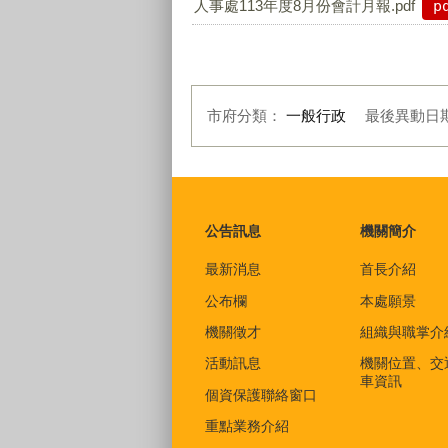
人事處113年度8月份會計月報.pdf
p
市府分類：
一般行政
最後異動日
:::
公告訊息
機關簡介
最新消息
首長介紹
公布欄
本處願景
機關徵才
組織與職掌介
活動訊息
機關位置、交
車資訊
個資保護聯絡窗口
重點業務介紹