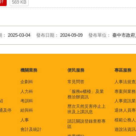
df
569 KB
期：
2025-03-04
發布日期：
2024-09-09
發布單位：
臺中市政府
機關業務
便民服務
專區服務
企劃科
常見問答
人事法規查
人力科
「服務e櫃檯」及業
專案與業務
務洽辦資訊
紹
考訓科
人事資訊業
歷次天然災害停止上
通及停
給與科
退休人員專
班及上課訊息
人事
模範公務人
請託關說登錄查察專
區
會計及統計
遊說法資訊