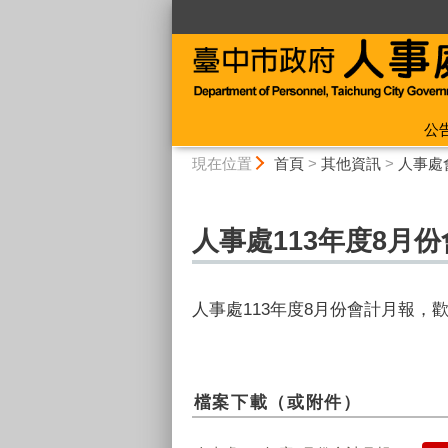
:::
公
:::
現在位置
首頁
>
其他資訊
>
人事處
人事處113年度8月
人事處113年度8
月份會計月報，
檔案下載（或附件）