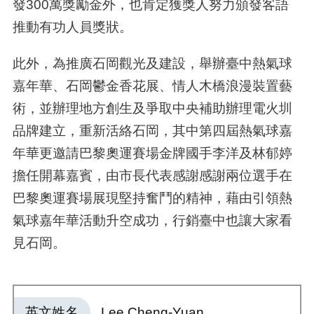
發
300
萬獎勵金外，也肯定獲獎人努力頒發客語
推動有功人員獎狀。
此外，為推廣石岡觀光及建設，舉辦臺中熱氣球
嘉年華、石岡鬱金香花展、情人木橋浪漫裝置藝
術，並辦理地方創生及爭取中央補助辦理電火圳
品牌建立，重新活絡石岡，其中第四屆熱氣球嘉
年華更邀請巴黎奧運賽場金牌國手李洋及林郁婷
擔任開幕嘉賓，由市長代表感謝感謝兩位選手在
巴黎奧運賽場展現堅持奮鬥的精神，藉由引領熱
氣球嘉年華活動升空成功，行銷臺中也讓大家看
見石岡。
英文姓名
Lee,Cheng-Yuan