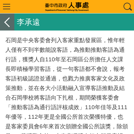
李承遠
石岡是中央客委會列入客家重點發展區，惟年輕
人僅有不到半數能說客語，為推動推動客語為通
行語，獲獎人自
110
年至石岡區公所擔任人文課
長即積極學習客語，從一句客語都不會說，報考
客語初級認證並通過，也戮力推廣客家文化及政
策推動，並在各大小活動融入宣導客語推動及結
合石岡學校將客語向下扎根，期間榮獲客委會
「推動客語為通行語評核成效」
110
年佳等及
111
年優等，
112
年更是全國公所首次榮獲特優，也
是客家委員會
6
年來首次頒贈全國公所該獎，除頒