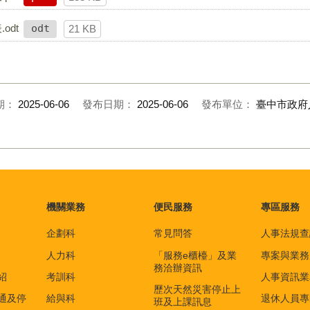
odt
odt
21 KB
期：
2025-06-06
發布日期：
2025-06-06
發布單位：
臺中市政府
機關業務
便民服務
專區服務
企劃科
常見問答
人事法規查
人力科
「服務e櫃檯」及業
專案與業務
務洽辦資訊
紹
考訓科
人事資訊業
歷次天然災害停止上
通及停
給與科
退休人員專
班及上課訊息