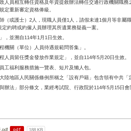
政人員相互轉任資格及年資提敘辦法轉任交通行政機關職務
規定重新審定資格俸級。
師（或護士）
2
人，現職人員僅
1
人，請假未達
1
個月等非屬
規定約聘或約僱人員辦理其所遺業務疑義一案。
」，並溯自
114
年
1
月
1
日生效。
程機關（單位）人員待遇規範問答集」。
程人員留任獎金發放作業規定」，並自
114
年
5
月
20
日生效。
員工福利服務措施一覽表、短片及懶人包。
大陸地區人民關係條例所稱之「設有戶籍」包含領有中共「
與辦法」部分條文，業經考試院、行政院於
114
年
5
月
15
日會
pdf
pdf
188 KB