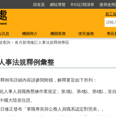
回首頁
網站導覽
RSS訂閱清單
搜尋使用
員工
告訊息
機關簡介
機關業務
便民服務
專區
規查詢
>
各月新增修訂人事法規釋例專區
訂人事法規釋例彙整
、釋例等詳細內容請參閱附檔，解釋要旨
如下所列
：
人事人員職務歷練作業規定」第3點、第4點、第6點，並自1
中國大陸居住證。
1
日修正發布「軍職專長與公務人員職系認定對照表」。