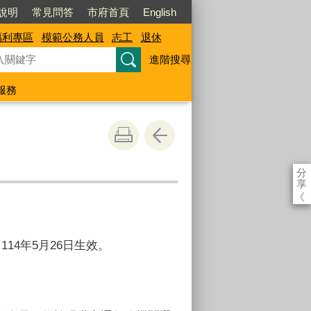
說明
常見問答
市府首頁
English
福利專區
模範公務人員
志工
退休
進階搜尋
服務
分
享
《
14年5月26日生效。