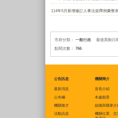
114年5月新增修訂人事法規釋例彙整表.
市府分類：
一般行政
最後異動日
點閱次數：
766
:::
公告訊息
機關簡介
最新消息
首長介紹
公布欄
本處願景
機關徵才
組織與職掌介
活動訊息
機關位置、交