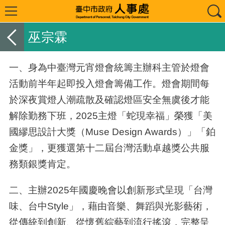
巫宗霖
一、身為中臺灣元宵燈會統籌主辦科主管於燈會
活動前半年起即投入燈會籌備工作。燈會期間每
於深夜賞燈人潮疏散及確認燈區安全無虞後才能
解除勤務下班，2025主燈「蛇現幸福」榮獲「美
國繆思設計大獎（Muse Design Awards）」「鉑
金獎」，更獲選第十二屆台灣活動卓越獎公共服
務類銀獎肯定。
二、主辦2025年國慶晚會以創新形式呈現「台灣
味、台中Style」，藉由音樂、舞蹈與光影藝術，
從傳統到創新、從懷舊綜藝到流行搖滾，完整呈