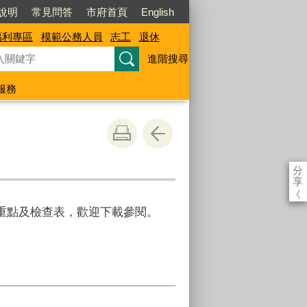
說明
常見問答
市府首頁
English
福利專區
模範公務人員
志工
退休
進階搜尋
服務
分
享
《
重點及檢查表，歡迎下載參閱。