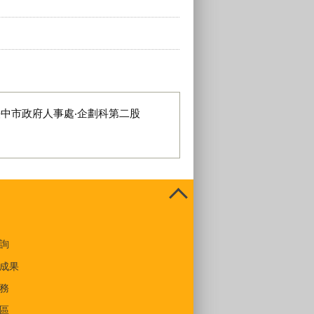
臺中市政府人事處‧企劃科第二股
詢
成果
務
區