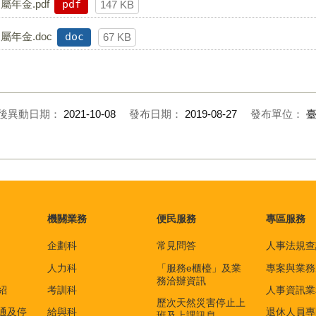
年金.pdf
pdf
147 KB
年金.doc
doc
67 KB
後異動日期：
2021-10-08
發布日期：
2019-08-27
發布單位：
機關業務
便民服務
專區服務
企劃科
常見問答
人事法規查
人力科
「服務e櫃檯」及業
專案與業務
務洽辦資訊
紹
考訓科
人事資訊業
歷次天然災害停止上
通及停
給與科
退休人員專
班及上課訊息