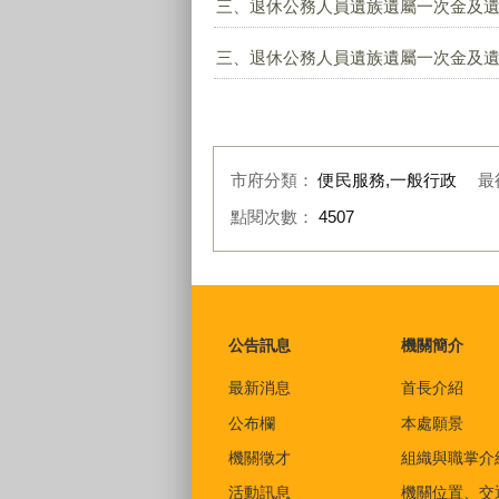
三、退休公務人員遺族遺屬一次金及遺屬
三、退休公務人員遺族遺屬一次金及遺屬
市府分類：
便民服務,一般行政
最
點閱次數：
4507
:::
公告訊息
機關簡介
最新消息
首長介紹
公布欄
本處願景
機關徵才
組織與職掌介
活動訊息
機關位置、交