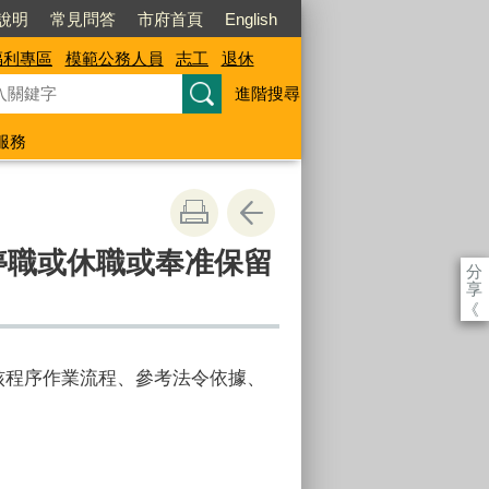
說明
常見問答
市府首頁
English
福利專區
模範公務人員
志工
退休
進階搜尋
服務
停職或休職或奉准保留
分
享
《
核程序作業流程、參考法令依據、