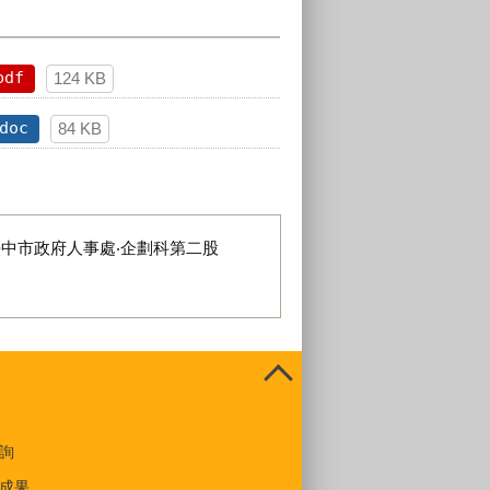
pdf
124 KB
doc
84 KB
臺中市政府人事處‧企劃科第二股
詢
成果