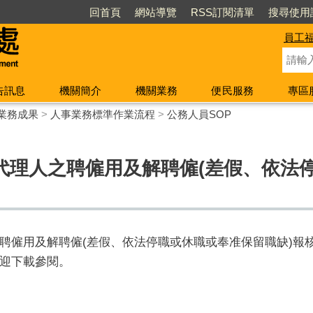
回首頁
網站導覽
RSS訂閱清單
搜尋使用
員工
告訊息
機關簡介
機關業務
便民服務
專區
業務成果
>
人事業務標準作業流程
>
公務人員SOP
代理人之聘僱用及解聘僱(差假、依法
聘僱用及解聘僱(差假、依法停職或休職或奉准保留職缺)報
迎下載參閱。