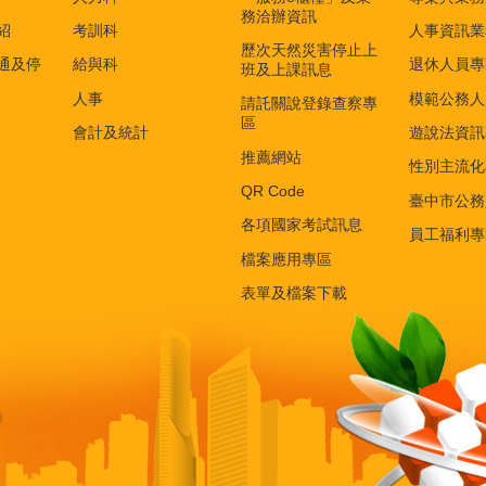
務洽辦資訊
紹
考訓科
人事資訊業
歷次天然災害停止上
通及停
給與科
退休人員專
班及上課訊息
人事
模範公務人
請託關說登錄查察專
區
會計及統計
遊說法資訊
推薦網站
性別主流化
QR Code
臺中市公務
各項國家考試訊息
員工福利專
檔案應用專區
表單及檔案下載