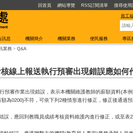
回首頁
網站導覽
RSS訂閱清單
搜尋使用
員工
告訊息
機關簡介
機關業務
便民服務
專區
訊業務
>
Q&A
績考核線上報送執行預審出現錯誤應如何
行預審作業出現錯誤，表示本機關維護教師的薪額資料(本例鄭
額為0200)不符，可依下列2種情形進行修正，修正後通過
料錯誤，應回到教職員成績考核資料維護內進行修正，或至表