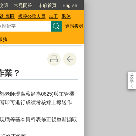
說明
常見問答
市府首頁
English
福利專區
模範公務人員
志工
退休
進階搜尋
服務
作業？
分
享
《
老師現職薪額為0625)與主管機
預審即可進行成績考核線上報送作
2現職等基本資料表修正後重新擷取