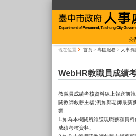
:::
公
:::
現在位置
首頁
>
專區服務
>
人事資
WebHR教職員成
教職員成績考核資料線上報送前執
關教師敘薪主檔(例如鄭老師最新薪
業。
1.如為本機關所維護現職薪額資
成績考核資料。