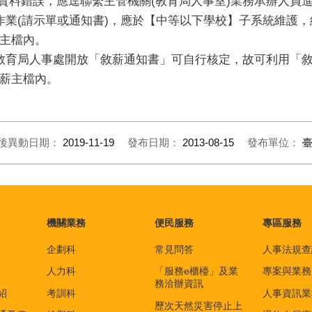
額資料錯誤，應逕聯繫主管機關(教育局人事室)業務承辦人員
薪作業(請示單或通知書)，應於【中等以下學校】子系統維護
主檔內。
考核)教育局人事處開放「敘薪通知書」可自行核定，故可利用
薪主檔內。
後異動日期：
2019-11-19
發布日期：
2013-08-15
發布單位：
機關業務
便民服務
專區服務
企劃科
常見問答
人事法規查
人力科
「服務e櫃檯」及業
專案與業務
務洽辦資訊
紹
考訓科
人事資訊業
歷次天然災害停止上