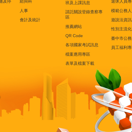
通及停
給與科
退休人員專
班及上課訊息
人事
模範公務人
請託關說登錄查察專
區
會計及統計
遊說法資訊
推薦網站
性別主流化
QR Code
臺中市公務
各項國家考試訊息
員工福利專
檔案應用專區
表單及檔案下載