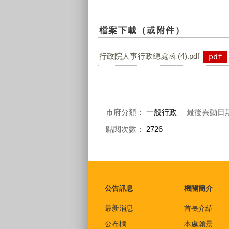
檔案下載（或附件）
行政院人事行政總處函 (4).pdf
pdf
市府分類：
一般行政
最後異動日
點閱次數：
2726
:::
公告訊息
機關簡介
最新消息
首長介紹
公布欄
本處願景