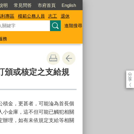
說明
常見問答
市府首頁
English
福利專區
模範公務人員
志工
退休
進階搜尋
服務
訂頒或核定之支給規
分
享
《
公積金，更甚者，可能淪為首長個
人小金庫，這不但可能已觸犯相關
定辦理，如有未依規定支給等相關