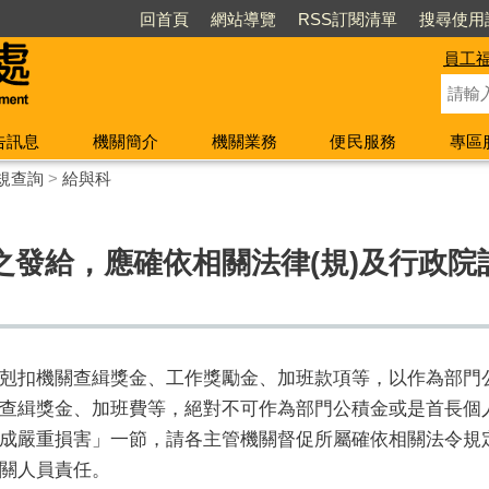
回首頁
網站導覽
RSS訂閱清單
搜尋使用
員工
告訊息
機關簡介
機關業務
便民服務
專區
規查詢
>
給與科
之發給，應確依相關法律(規)及行政院
剋扣機關查緝獎金、工作獎勵金、加班款項等，以作為部門
查緝獎金、加班費等，絕對不可作為部門公積金或是首長個
成嚴重損害」一節，請各主管機關督促所屬確依相關法令規
關人員責任。