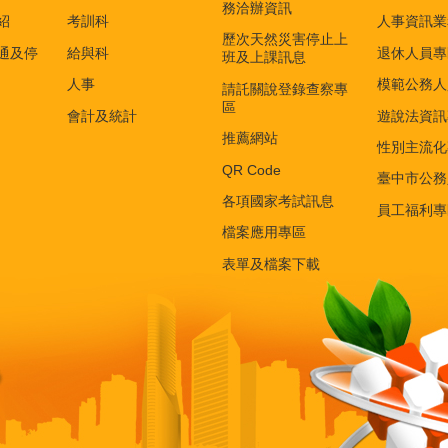
務洽辦資訊
紹
考訓科
人事資訊業
歷次天然災害停止上
通及停
給與科
退休人員專
班及上課訊息
人事
模範公務人
請託關說登錄查察專
區
會計及統計
遊說法資訊
推薦網站
性別主流化
QR Code
臺中市公務
各項國家考試訊息
員工福利專
檔案應用專區
表單及檔案下載