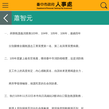
蕭智元
ㄧ、承辦救護義消業務103年、104年、105年、106年，連續四年
分別榮獲全國救護志工菁英獎第一名、第二名與菁英獎殊榮。
二、105年度蒙上級長官推薦，獲得臺中市消防楷模獎，這是消防救
災工作上的高度肯定，內心感動莫名，自詡未來更應竭盡全力，
將所學發揮極致，保護民眾的生命與財產。
三、執行105年11月22日本巿烏日高鐵站2樓1B出口緊急救護勤務，
救護人員到場接手評估生命徵象後，發現病患頸動脈摸不到，於