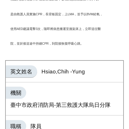
是由救護人員實施CPR，長背板固定，上LMA，並予以BVM給氧，
使用AED建議電擊3次，隨即將病患搬運至擔架床上，立即送往醫
院，並於後送途中持續CPR，到院後恢復呼吸心跳。
英文姓名
Hsiao,Chih -Yung
機關
臺中市政府消防局-第三救護大隊烏日分隊
職稱
隊員