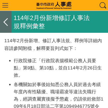
114年2月份新增修訂人事法
規釋例彙整
114年
2
月份新增、修訂人事法規、釋例等詳細內
容請參閱附檔，解釋要旨列式如下：
行政院修正「行政院表揚模範公務人員要
點」第
9
點、第
10
點，並自
114
年
2
月
26
日生
效。
各機關如於事後始知悉公務人員於過去考績
年度內有性騷擾、職場霸凌等違法失職行
為，經調查屬實後擬予懲處，仍請依銓敘部
1
09
年
6
月
18
日部法二字第
1094946775
號令