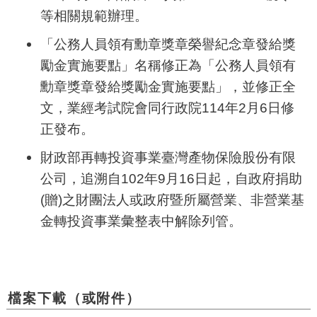
等相關規範辦理。
「公務人員領有勳章獎章榮譽紀念章發給獎
勵金實施要點」名稱修正為「公務人員領有
勳章獎章發給獎勵金實施要點」，並修正全
文，業經考試院會同行政院
114
年
2
月
6
日修
正發布。
財政部再轉投資事業臺灣產物保險股份有限
公司，追溯自
102
年
9
月
16
日起，自政府捐助
(
贈
)
之財團法人或政府暨所屬營業、非營業基
金轉投資事業彙整表中解除列管。
檔案下載（或附件）