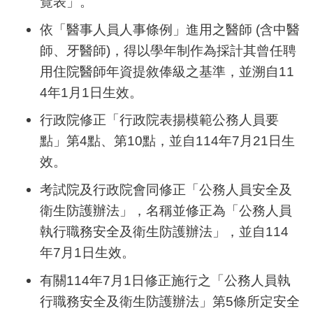
覽表」。
依「醫事人員人事條例」進用之醫師
(
含中醫
師、牙醫師
)
，得以學年制作為採計其曾任聘
用住院醫師年資提敘俸級之基準，並溯自
11
4
年
1
月
1
日生效。
行政院修正「行政院表揚模範公務人員要
點」第
4
點、第
10
點，並自
114
年
7
月
21
日生
效。
考試院及行政院會同修正「公務人員安全及
衛生防護辦法」，名稱並修正為「公務人員
執行職務安全及衛生防護辦法」，並自
114
年
7
月
1
日生效。
有關
114
年
7
月
1
日修正施行之「公務人員執
行職務安全及衛生防護辦法」第
5
條所定安全