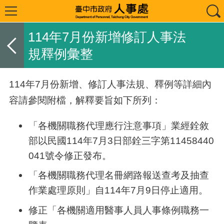
114年7月份新增修訂人事法
規釋例彙整
114年
7
月份新增、修訂人事法規、釋例等詳細內
容請參閱附檔，解釋要旨如下所列：
「各機關職務代理應行注意事項」業經銓敘
部以民國
114
年
7
月
3
日部銓三字第
11458440
041
號令修正發布。
「各機關職務代理名冊網路報送查考及抽查
作業處理原則」自
114
年
7
月
9
日停止適用。
修正「各機關適用醫事人員人事條例職務一