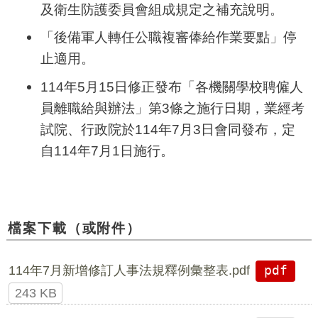
及衛生防護委員會組成規定之補充說明。
「後備軍人轉任公職複審俸給作業要點」停
止適用。
114年
5
月
15
日修正發布「各機關學校聘僱人
員離職給與辦法」第
3
條之施行日期，業經考
試院、行政院於
114
年
7
月
3
日會同發布，定
自
114
年
7
月
1
日施行。
檔案下載（或附件）
114年7月新增修訂人事法規釋例彙整表.pdf
pdf
243 KB