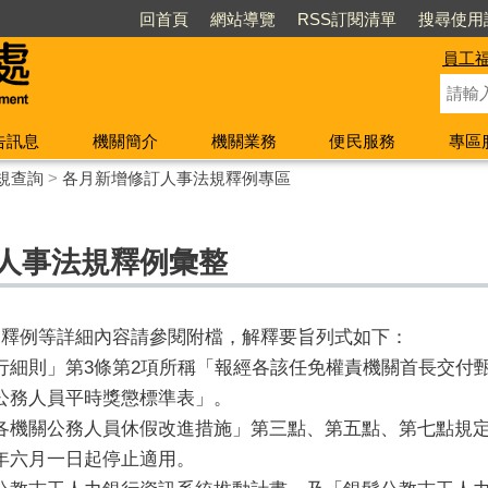
回首頁
網站導覽
RSS訂閱清單
搜尋使用
員工
告訊息
機關簡介
機關業務
便民服務
專區
規查詢
>
各月新增修訂人事法規釋例專區
訂人事法規釋例彙整
規、釋例等詳細內容請參閱附檔，解釋要旨列式如下：
行細則」第3條第2項所稱「報經各該任免權責機關首長交付
公務人員平時獎懲標準表」。
各機關公務人員休假改進措施」第三點、第五點、第七點規
年六月一日起停止適用。