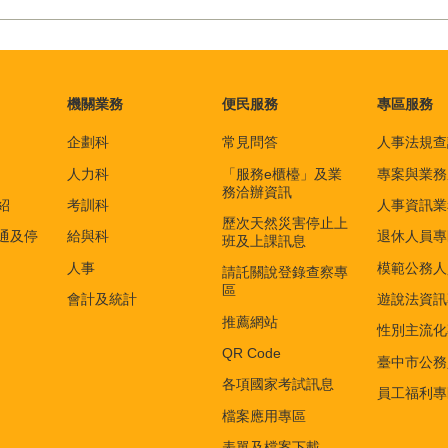
機關業務
便民服務
專區服務
企劃科
常見問答
人事法規查
人力科
「服務e櫃檯」及業
專案與業務
務洽辦資訊
紹
考訓科
人事資訊業
歷次天然災害停止上
通及停
給與科
退休人員專
班及上課訊息
人事
模範公務人
請託關說登錄查察專
區
會計及統計
遊說法資訊
推薦網站
性別主流化
QR Code
臺中市公務
各項國家考試訊息
員工福利專
檔案應用專區
表單及檔案下載