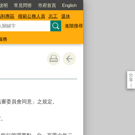
說明
常見問答
市府首頁
English
福利專區
模範公務人員
志工
退休
進階搜尋
服務
分
享
《
甄審委員會同意」之規定。
定。