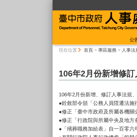
:::
公
:::
現在位置
首頁
>
專區服務
>
人事法
106年2月份新增修
106年2月份新增、修訂人事法
●銓敘部令頒「公務人員陞遷法施
●修正「臺中市政府及所屬各機關
●修正「行政院與所屬中央及地方
●「殯葬職務加給表」自一百零六