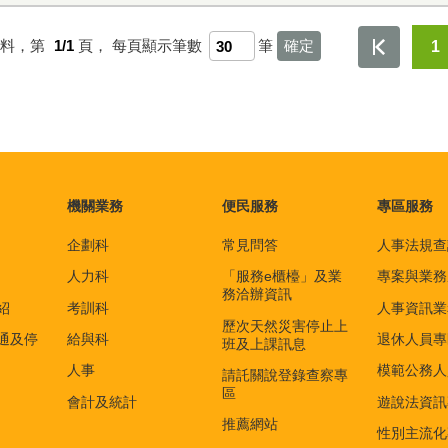
資料，第
1/1
頁，
每頁顯示筆數
筆
1
機關業務
便民服務
專區服務
企劃科
常見問答
人事法規查
人力科
「服務e櫃檯」及業
專案與業務
務洽辦資訊
紹
考訓科
人事資訊業
歷次天然災害停止上
通及停
給與科
退休人員專
班及上課訊息
人事
模範公務人
請託關說登錄查察專
區
會計及統計
遊說法資訊
推薦網站
性別主流化