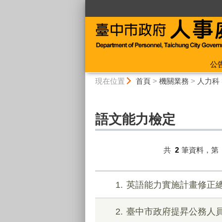
:::
公
:::
現在位置
首頁
>
機關業務
>
人力科
語文能力檢定
共
2
筆資料，第
1
英語能力實施計畫修正總說
2
臺中市政府提昇公務人員英