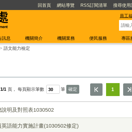
回首頁
網站導覽
RSS訂閱清單
搜尋使用
員工
告訊息
機關簡介
機關業務
便民服務
專區
>
語文能力檢定
1/1
頁，
每頁顯示筆數
筆
1
明及對照表1030502
語能力實施計畫(1030502修定)