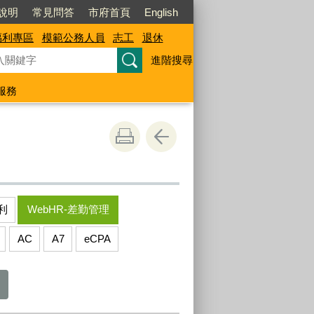
說明
常見問答
市府首頁
English
福利專區
模範公務人員
志工
退休
進階搜尋
服務
利
WebHR-差勤管理
AC
A7
eCPA