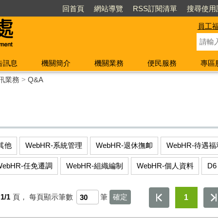
回首頁
網站導覽
RSS訂閱清單
搜尋使用
員工
告訊息
機關簡介
機關業務
便民服務
專區
訊業務
>
Q&A
-其他
WebHR-系統管理
WebHR-退休撫卹
WebHR-待遇福
WebHR-任免遷調
WebHR-組織編制
WebHR-個人資料
D6
1/1
頁，
每頁顯示筆數
筆
1