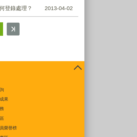
如何登錄處理？
2013-04-02
詢
成果
務
區
員榮譽榜