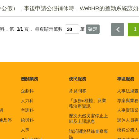
公假），事後申請公假補休時，WebHR的差勤系統該
資料，第
1/1
頁，
每頁顯示筆數
筆
1
機關業務
便民服務
專區服務
企劃科
常見問答
人事法規查
人力科
「服務e櫃檯」及業
專案與業務
務洽辦資訊
紹
考訓科
人事資訊業
歷次天然災害停止上
通及停
給與科
退休人員專
班及上課訊息
人事
模範公務人
請託關說登錄查察專
區