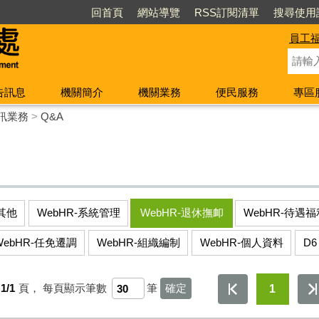
回首頁
網站導覽
RSS訂閱清單
搜尋使用
員工
告訊息
機關簡介
機關業務
便民服務
專區
訊業務
>
Q&A
-其他
WebHR-系統管理
WebHR-退休撫卹
WebHR-待遇福
WebHR-任免遷調
WebHR-組織編制
WebHR-個人資料
D6
1/1
頁，
每頁顯示筆數
筆
1