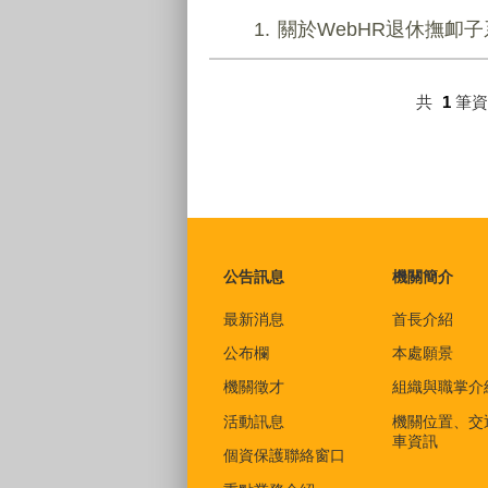
1
關於WebHR退休撫卹
共
1
筆
:::
公告訊息
機關簡介
最新消息
首長介紹
公布欄
本處願景
機關徵才
組織與職掌介
活動訊息
機關位置、交
車資訊
個資保護聯絡窗口