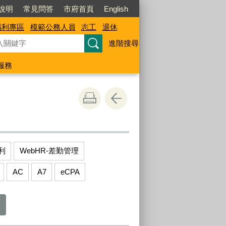
說明
常見問答
市府首頁
English
福利專區
模範公務人員
志工
退休
進階搜尋
服務
利
WebHR-差勤管理
AC
A7
eCPA