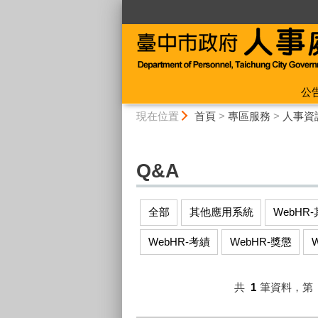
:::
公
:::
現在位置
首頁
>
專區服務
>
人事資
Q&A
全部
其他應用系統
WebHR
WebHR-考績
WebHR-獎懲
共
1
筆資料，第