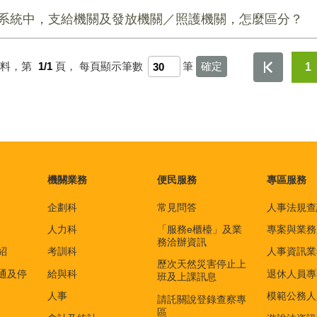
子系統中，支給機關及發放機關／照護機關，怎麼區分？
資料，第
1/1
頁，
每頁顯示筆數
筆
1
機關業務
便民服務
專區服務
企劃科
常見問答
人事法規查
人力科
「服務e櫃檯」及業
專案與業務
務洽辦資訊
紹
考訓科
人事資訊業
歷次天然災害停止上
通及停
給與科
退休人員專
班及上課訊息
人事
模範公務人
請託關說登錄查察專
區