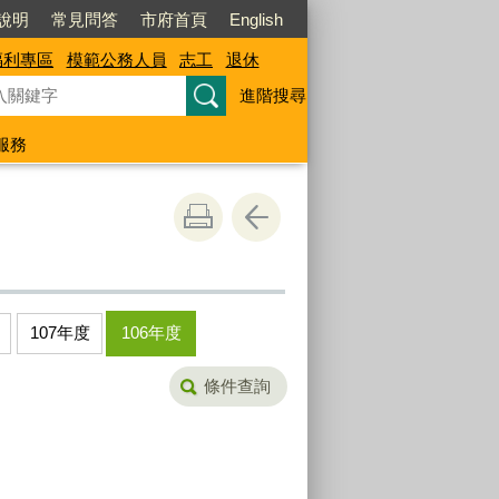
說明
常見問答
市府首頁
English
福利專區
模範公務人員
志工
退休
進階搜尋
服務
107年度
106年度
條件查詢