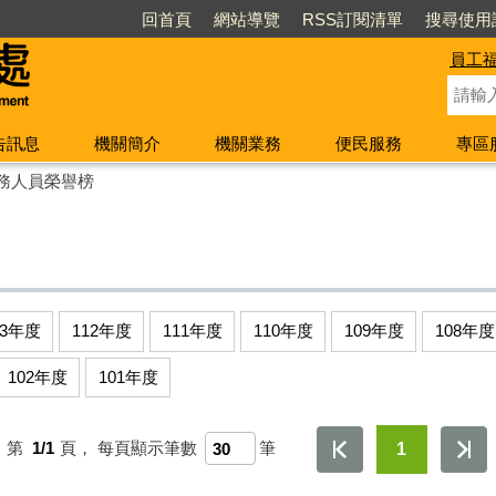
回首頁
網站導覽
RSS訂閱清單
搜尋使用
員工
告訊息
機關簡介
機關業務
便民服務
專區
務人員榮譽榜
13年度
112年度
111年度
110年度
109年度
108年度
102年度
101年度
，第
1/1
頁，
每頁顯示筆數
筆
1