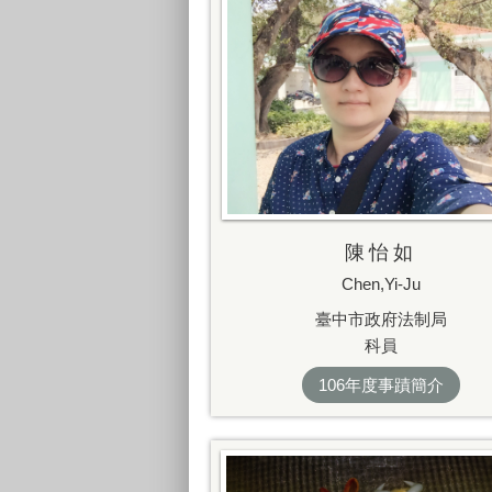
陳怡如
Chen,Yi-Ju
臺中市政府法制局
科員
106年度事蹟簡介