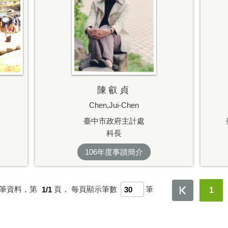
陳叡貞
Chen,Jui-Chen
臺中市政府主計處
科長
106年度事蹟簡介
筆資料，第
1/1
頁，
每頁顯示筆數
筆
1