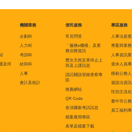
機關業務
便民服務
專區服務
企劃科
常見問答
人事法規查
人力科
「服務e櫃檯」及業
專案與業務
務洽辦資訊
紹
考訓科
人事資訊業
歷次天然災害停止上
通及停
給與科
退休人員專
班及上課訊息
人事
模範公務人
請託關說登錄查察專
區
會計及統計
遊說法資訊
推薦網站
性別主流化
QR Code
臺中市公務
各項國家考試訊息
員工福利專
檔案應用專區
表單及檔案下載