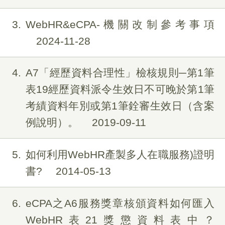
3
WebHR&eCPA-機關改制參考事項
2024-11-28
4
A7「經歷資料合理性」檢核規則─第1筆
表19經歷資料派令生效日不可晚於第1筆
考績資料年別或第1筆銓審生效日（含案
例說明）。
2019-09-11
5
如何利用WebHR產製多人在職服務)證明
書?
2014-05-13
6
eCPA之A6服務獎章核頒資料如何匯入
WebHR表21獎懲資料表中？